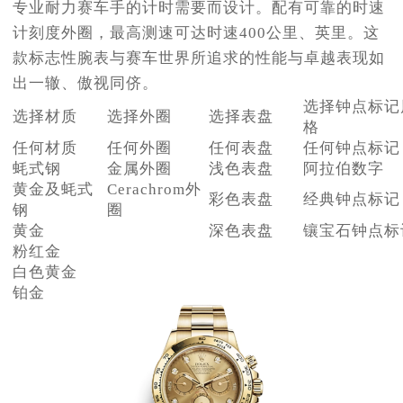
专业耐力赛车手的计时需要而设计。配有可靠的时速
盐城市盐都区世纪大道5号盐城金融城写字楼1号楼16层1604室（需提前预约）
计刻度外圈，最高测速可达时速400公里、英里。这
泰州市海陵区永定东路399号置地商务中心东塔（华润万象城）17层1706室（需提前预约）
款标志性腕表与赛车世界所追求的性能与卓越表现如
宁波市江北区大闸南路500号来福士广场办公楼20层2009室（需提前预约）
出一辙、傲视同侪。
杭州市上城区钱江路1366号华润大厦A座5层503-5室（需提前预约）
选择钟点标记
选择材质
选择外圈
选择表盘
格
金华市金东区东市南街777号金华万达广场4号楼22楼2209室（需提前预约）
任何材质
任何外圈
任何表盘
任何钟点标记
绍兴市越城区胜利东路379号世茂天际中心写字楼8层805室（需提前预约）
蚝式钢
金属外圈
浅色表盘
阿拉伯数字
嘉兴市南湖区广益路705号嘉兴世界贸易中心A座13层1304室（需提前预约）
黄金及蚝式
Cerachrom外
彩色表盘
经典钟点标记
南昌市红谷滩新区红谷中大道998号绿地双子塔（中央广场）A1座办公楼14层14-07室（需提前预约）
钢
圈
黄金
深色表盘
镶宝石钟点标
济南市历下区经十路11111号华润中心写字楼（万象城）15层1508室（需提前预约）
粉红金
广州市天河区天河路230号万菱汇国际中心A塔7层704室（需提前预约）
白色黄金
广州市越秀区环市东路371-375号世界贸易中心大厦南塔15层1507室（需提前预约）
铂金
深圳市罗湖区深南东路5001号华润大厦17层1701室（需提前预约）
惠州市惠城区江北文昌一路7号华贸大厦（华贸天地）1座30层30-05室（需提前预约）
厦门市思明区湖滨东路95号万象城华润大厦B座11层1104室（需提前预约）
福州市晋安区竹屿路6号东二环泰禾广场2号楼5层509室（需提前预约）