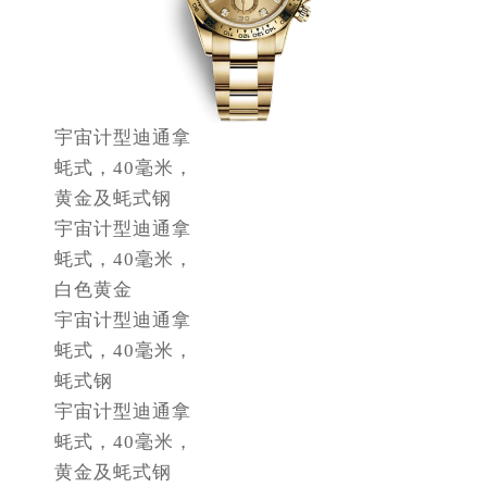
成都市锦江区人民东路6号SAC东原中心24层2406B室（需提前预约）
重庆市江北区观音桥步行街2号融恒时代广场9层902室（需提前预约）
长沙市芙蓉区建湘路393号世茂环球金融中心写字楼10层1013室（需提前预约）
郑州市二七区民主路10号华润大厦29层2905室（需提前预约）
宇宙计型迪通拿
太原市迎泽区迎泽街道解放路15号亨得利名表维修授权店3楼（需提前预约）
蚝式，40毫米，
沈阳市沈河区中街路137号亨得利名表维修授权店1楼（需提前预约）
黄金及蚝式钢
沈阳市沈河区中街路83号亨得利名表维修授权店1楼（需提前预约）
宇宙计型迪通拿
黑龙江省大庆市萨尔图区会战大街劳力士售后服务中心（需提前预约）
蚝式，40毫米，
黑龙江省鹤岗市向阳区红军路劳力士售后服务中心（需提前预约）
白色黄金
宇宙计型迪通拿
黑龙江省黑河市爱辉区中央街劳力士售后服务中心（需提前预约）
蚝式，40毫米，
黑龙江省鸡西市鸡冠区红军路劳力士售后服务中心（需提前预约）
蚝式钢
黑龙江省佳木斯市向阳区长安路劳力士售后服务中心（需提前预约）
宇宙计型迪通拿
黑龙江省牡丹江市东安区太平路劳力士售后服务中心（需提前预约）
蚝式，40毫米，
黑龙江省七台河市桃山区大同街劳力士售后服务中心（需提前预约）
黄金及蚝式钢
黑龙江省齐齐哈尔市龙沙区龙华路劳力士售后服务中心（需提前预约）