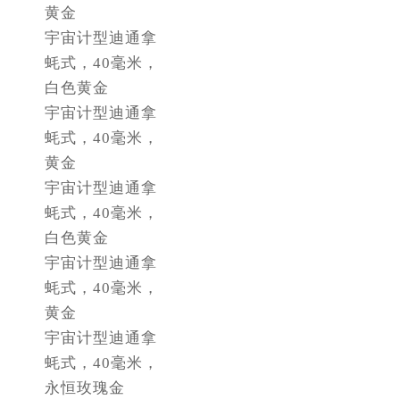
黄金
内蒙古自治区巴彦淖尔市临河区新华街劳力士售后服务中心（需提前预约）
宇宙计型迪通拿
内蒙古自治区包头市青山区幸福路甲3号王府井百货名表维修劳力士售后服务中心（需提前预约）
蚝式，40毫米，
内蒙古自治区赤峰市红山区哈达街劳力士售后服务中心（需提前预约）
白色黄金
内蒙古自治区鄂尔多斯市东胜区伊金霍洛街劳力士售后服务中心（需提前预约）
宇宙计型迪通拿
内蒙古自治区呼伦贝尔市海拉尔区中央街劳力士售后服务中心（需提前预约）
蚝式，40毫米，
内蒙古自治区通辽市科尔沁区明仁大街劳力士售后服务中心（需提前预约）
黄金
宇宙计型迪通拿
内蒙古自治区乌海市海勃湾区人民南路劳力士售后服务中心（需提前预约）
蚝式，40毫米，
内蒙古自治区乌兰察布市集宁区恩和大街劳力士售后服务中心（需提前预约）
白色黄金
内蒙古自治区锡林郭勒盟市锡林浩特市光明街与额尔敦路交叉口劳力士售后服务中心（需提前预约）
宇宙计型迪通拿
内蒙古自治区兴安盟市乌兰浩特市兴安大街劳力士售后服务中心（需提前预约）
蚝式，40毫米，
山西省大同市平城区迎宾街劳力士售后服务中心（需提前预约）
黄金
山西省晋城市城区黄华街劳力士售后服务中心（需提前预约）
宇宙计型迪通拿
山西省晋中市榆次区顺城街劳力士售后服务中心（需提前预约）
蚝式，40毫米，
山西省临汾市尧都区解放路劳力士售后服务中心（需提前预约）
永恒玫瑰金