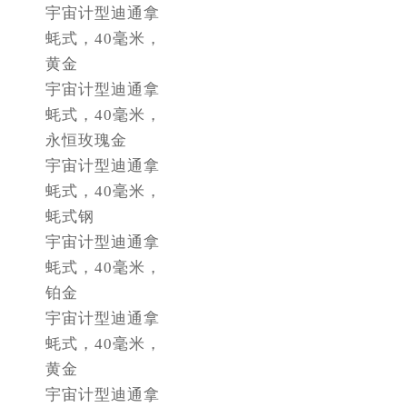
宇宙计型迪通拿
黑龙江省双鸭山市尖山区新兴大街劳力士售后服务中心（需提前预约）
蚝式，40毫米，
黑龙江省绥化市北林区新华街与康庄路交叉口劳力士售后服务中心（需提前预约）
黄金
黑龙江省伊春市伊美区通河路劳力士售后服务中心（需提前预约）
宇宙计型迪通拿
吉林省白城市洮北区明仁南街劳力士售后服务中心（需提前预约）
蚝式，40毫米，
吉林省白山市浑江区浑江大街劳力士售后服务中心（需提前预约）
永恒玫瑰金
吉林省吉林市船营区河南街劳力士售后服务中心（需提前预约）
宇宙计型迪通拿
吉林省辽源市龙山区人民大街劳力士售后服务中心（需提前预约）
蚝式，40毫米，
吉林省梅河口市新华街道梅河大街劳力士售后服务中心（需提前预约）
蚝式钢
宇宙计型迪通拿
吉林省四平市铁东区紫气大路与南九经街交汇处劳力士售后服务中心（需提前预约）
蚝式，40毫米，
吉林省松原市宁江区五环大街劳力士售后服务中心（需提前预约）
铂金
吉林省通化市东昌区环通乡江南大街劳力士售后服务中心（需提前预约）
宇宙计型迪通拿
吉林省延边市延吉市解放路劳力士售后服务中心（需提前预约）
蚝式，40毫米，
辽宁省鞍山市铁东区站前街劳力士售后服务中心（需提前预约）
黄金
辽宁省本溪市平山区胜利路劳力士售后服务中心（需提前预约）
宇宙计型迪通拿
辽宁省朝阳市双塔区新华路劳力士售后服务中心（需提前预约）