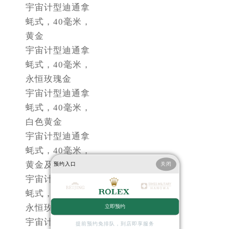
山西省吕梁市离石区永宁中路与建设街交叉口劳力士售后服务中心（需提前预约）
宇宙计型迪通拿
山西省朔州市朔城区怡西路与鄯阳西街交汇处劳力士售后服务中心（需提前预约）
蚝式，40毫米，
山西省忻州市忻府区和平东街与七一南路交叉口劳力士售后服务中心（需提前预约）
黄金
山西省阳泉市郊区平阳东街与新城大道交叉口劳力士售后服务中心（需提前预约）
宇宙计型迪通拿
山西省运城市盐湖区河东街劳力士售后服务中心（需提前预约）
蚝式，40毫米，
山西省长治市潞州区英雄中路劳力士售后服务中心（需提前预约）
永恒玫瑰金
宇宙计型迪通拿
山西省太原市迎泽区迎泽街道解放路15号亨得利名表维修授权店3楼劳力士售后服务中心（需提前预约）
蚝式，40毫米，
天津市和平区赤峰道136号天津国际金融中心26层2603室劳力士售后服务中心（需提前预约）
白色黄金
安徽省安庆市迎江区人民路劳力士售后服务中心（需提前预约）
宇宙计型迪通拿
安徽省蚌埠市蚌山区淮河路劳力士售后服务中心（需提前预约）
蚝式，40毫米，
安徽省亳州市谯城区魏武大道劳力士售后服务中心（需提前预约）
黄金及蚝式钢
预约入口
关闭
安徽省池州市贵池区长江路劳力士售后服务中心（需提前预约）
宇宙计型迪通拿
安徽省滁州市琅琊区南谯北路劳力士售后服务中心（需提前预约）
蚝式，40毫米，
安徽省阜阳市颍州区颍州北路劳力士售后服务中心（需提前预约）
永恒玫瑰金
立即预约
安徽省淮北市相山区淮海路劳力士售后服务中心（需提前预约）
宇宙计型迪通拿
提前预约免排队，到店即享服务