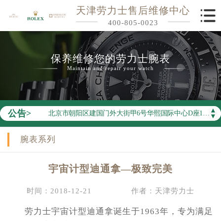
天津劳力士售后维修中心
400-805-0023
2026年劳力士中国区售后服务网络优化升级公告
保养维修您的劳力士腕表
2026年8月劳力士全国官方售后客户服务热线：400-805-0023
Maintain and repair your watch
2026年8月劳力士售后服务中心最新网点地址：
北京市东城区东长安街1号王府井东方广场W3座6层602室（需提前预约）
▲
公告>
北京市朝阳区建国门外大街甲6号华熙国际中心D座11层1102室（需提前预约）
▼
天津市和平区赤峰道136号天津国际金融中心26层2603室（需提前预约）
腕表系列
上海市徐汇区虹桥路3号港汇中心2座37层3705室（需提前预约）
上海市黄浦区南京东路299号宏伊国际广场写字楼8层806室（需提前预约）
宇宙计型迪通拿—极致完美
南京市秦淮区中山南路1号南京中心22层22-C1-C3室（需提前预约）
常州市新北区龙锦路1590号现代传媒中心5号楼10层1008室（需提前预约）
时间：2018-12-21
作者：天津劳力士
徐州市鼓楼区淮海东路29号苏宁广场IFC国际金融中心35层3508室（需提前预约）
劳力士宇宙计型迪通拿诞生于1963年，专为满足
扬州市邗江区国展路29号星耀天地写字楼1号楼18层1803室（需提前预约）