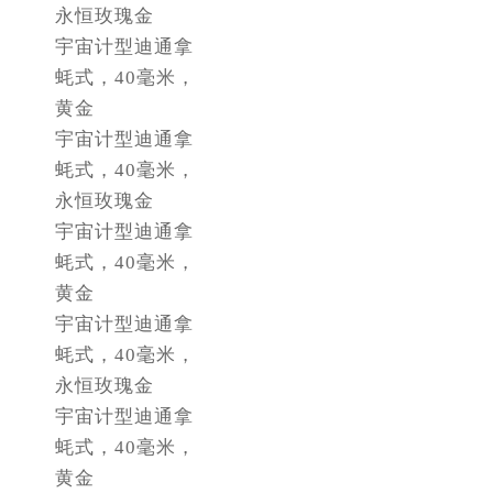
江苏省淮安市清江浦区淮海北路劳力士售后服务中心（需提前预约）
永恒玫瑰金
江苏省连云港市海州区通灌北路劳力士售后服务中心（需提前预约）
宇宙计型迪通拿
江苏省南京市秦淮区中山南路1号南京中心22层22-C1-C3室劳力士售后服务中心（需提前预约）
蚝式，40毫米，
江苏省宿迁市宿城区西湖路劳力士售后服务中心（需提前预约）
黄金
宇宙计型迪通拿
江苏省泰州市海陵区永定东路399号置地商务中心东塔（华润万象城）17层1706室劳力士售后服务中心（需提前预约）
蚝式，40毫米，
江苏省徐州市鼓楼区淮海东路29号苏宁广场IFC国际金融中心35层3508室劳力士售后服务中心（需提前预约）
永恒玫瑰金
江苏省盐城市盐都区世纪大道5号盐城金融城写字楼1号楼16层1604室劳力士售后服务中心（需提前预约）
宇宙计型迪通拿
江苏省扬州市邗江区国展路29号星耀天地写字楼1号楼18层1803室劳力士售后服务中心（需提前预约）
蚝式，40毫米，
江苏省镇江市京口区中山东路劳力士售后服务中心（需提前预约）
黄金
江西省抚州市临川区赣东大道劳力士售后服务中心（需提前预约）
宇宙计型迪通拿
江西省赣州市章贡区文清路劳力士售后服务中心（需提前预约）
蚝式，40毫米，
江西省吉安市吉州区井冈山大道劳力士售后服务中心（需提前预约）
永恒玫瑰金
江西省景德镇市珠山区珠山中路劳力士售后服务中心（需提前预约）
宇宙计型迪通拿
江西省九江市浔阳区浔阳路劳力士售后服务中心（需提前预约）
蚝式，40毫米，
江西省南昌市红谷滩新区红谷中大道998号绿地双子塔（中央广场）A1座办公楼14层14-07室劳力士售后服务中心（需提前预约）
黄金