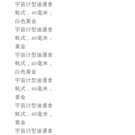
江西省萍乡市安源区萍安北大道与康庄路交叉口劳力士售后服务中心（需提前预约）
宇宙计型迪通拿
江西省上饶市信州区滨江西路劳力士售后服务中心（需提前预约）
蚝式，40毫米，
江西省新余市渝水区北湖西路劳力士售后服务中心（需提前预约）
白色黄金
宇宙计型迪通拿
江西省宜春市袁州区中山中路劳力士售后服务中心（需提前预约）
蚝式，40毫米，
江西省鹰潭市月湖区胜利东路劳力士售后服务中心（需提前预约）
黄金
山东省德州市德城区东风中路劳力士售后服务中心（需提前预约）
宇宙计型迪通拿
山东省东营市东营区济南路劳力士售后服务中心（需提前预约）
蚝式，40毫米，
山东省济南市历下区经十路11111号华润中心写字楼（万象城）15层1508室劳力士售后服务中心（需提前预约）
白色黄金
山东省济宁市任城区太白楼路劳力士售后服务中心（需提前预约）
宇宙计型迪通拿
山东省莱芜市文化南路8号银座商城名表维修一楼名表维修劳力士售后服务中心（需提前预约）
蚝式，40毫米，
山东省临沂市兰山区解放路劳力士售后服务中心（需提前预约）
黄金
山东省日照市东港区烟台路劳力士售后服务中心（需提前预约）
宇宙计型迪通拿
山东省泰安市泰山区财源街道泰山大街劳力士售后服务中心（需提前预约）
蚝式，40毫米，
山东省威海市环翠区新威海路89号振华商厦一楼名表维修劳力士售后服务中心（需提前预约）
黄金
山东省潍坊市奎文区东风东街劳力士售后服务中心（需提前预约）
宇宙计型迪通拿