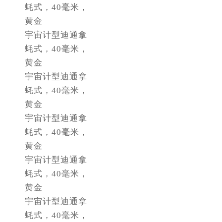
山东省枣庄市滕州市北辛路与善国路交叉口劳力士售后服务中心（需提前预约）
蚝式，40毫米，
山东省淄博市张店区金晶大道劳力士售后服务中心（需提前预约）
黄金
宇宙计型迪通拿
上海市黄浦区南京东路299号宏伊国际广场写字楼8层806室劳力士售后服务中心（需提前预约）
蚝式，40毫米，
上海市徐汇区虹桥路3号港汇中心2座37层3705室劳力士售后服务中心（需提前预约）
黄金
浙江省杭州市上城区钱江路1366号华润大厦A座5层503-5室劳力士售后服务中心（需提前预约）
宇宙计型迪通拿
浙江省湖州市吴兴区劳动路劳力士售后服务中心（需提前预约）
蚝式，40毫米，
浙江省嘉兴市南湖区广益路705号嘉兴世界贸易中心A座13层1304室劳力士售后服务中心（需提前预约）
黄金
浙江省金华市金东区东市南街777号金华万达广场4号楼22楼2209室劳力士售后服务中心（需提前预约）
宇宙计型迪通拿
浙江省丽水市莲都区解放街劳力士售后服务中心（需提前预约）
蚝式，40毫米，
浙江省宁波市江北区大闸南路500号来福士广场办公楼20层2009室劳力士售后服务中心（需提前预约）
黄金
浙江省衢州市柯城区上街劳力士售后服务中心（需提前预约）
宇宙计型迪通拿
浙江省绍兴市越城区胜利东路379号世茂天际中心写字楼8层805室劳力士售后服务中心（需提前预约）
蚝式，40毫米，
浙江省舟山市定海区解放东路劳力士售后服务中心（需提前预约）
黄金
澳门特别行政区大堂区议事亭前地（新马路）劳力士售后服务中心（需提前预约）
宇宙计型迪通拿
澳门特别行政区风顺堂区南湾大马路劳力士售后服务中心（需提前预约）
蚝式，40毫米，