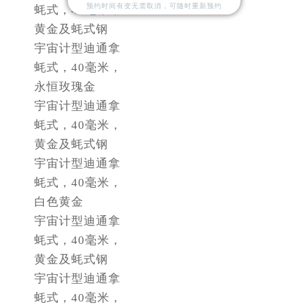
安徽省淮南市田家庵区国庆中路劳力士售后服务中心（需提前预约）
预约时间有变无需取消，可随时重新预约
蚝式，40毫米，
安徽省黄山市屯溪区黄山西路劳力士售后服务中心（需提前预约）
黄金及蚝式钢
安徽省六安市金安区解放中路劳力士售后服务中心（需提前预约）
宇宙计型迪通拿
安徽省马鞍山市雨山区湖南西路劳力士售后服务中心（需提前预约）
蚝式，40毫米，
安徽省宿州市埇桥区人民中路劳力士售后服务中心（需提前预约）
永恒玫瑰金
宇宙计型迪通拿
安徽省铜陵市铜官区石城大道劳力士售后服务中心（需提前预约）
蚝式，40毫米，
安徽省芜湖市镜湖区中山路步行街劳力士售后服务中心（需提前预约）
黄金及蚝式钢
安徽省宣城市宣州区叠嶂西路劳力士售后服务中心（需提前预约）
宇宙计型迪通拿
福建省龙岩市新罗区九一南路劳力士售后服务中心（需提前预约）
蚝式，40毫米，
福建省南平市建阳区人民西路劳力士售后服务中心（需提前预约）
白色黄金
福建省宁德市蕉城区天湖东路劳力士售后服务中心（需提前预约）
宇宙计型迪通拿
福建省莆田市城厢区霞林街道荔华东大道劳力士售后服务中心（需提前预约）
蚝式，40毫米，
福建省三明市三元区东乾二路劳力士售后服务中心（需提前预约）
黄金及蚝式钢
福建省漳州市龙文区步港路劳力士售后服务中心（需提前预约）
宇宙计型迪通拿
江苏省常州市新北区龙锦路1590号现代传媒中心5号楼10层1008室劳力士售后服务中心（需提前预约）
蚝式，40毫米，