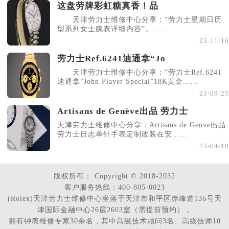
这盘劳牌彩虹糖真香！品
广东省梅州市梅江区金燕大道劳力士售后服务中心（需提前预约）
天津劳力士维修中心分享：“劳力士星期日历
广东省清远市清城区湖西路劳力士售后服务中心（需提前预约）
型系列女士腕表详细内容”。......
广东省汕头市龙湖区长平路劳力士售后服务中心（需提前预约）
23-11-16
广东省汕尾市城区香洲街道园林社区翠园街劳力士售后服务中心（需提前预约）
劳力士Ref.6241迪通拿“Jo
广东省韶关市武江区芙蓉新区与老城中心交汇处劳力士售后服务中心（需提前预约）
天津劳力士维修中心分享：“劳力士Ref.6241
迪通拿“John Player Special”18K黄金......
广东省深圳市罗湖区深南东路5001号华润大厦17层1701室劳力士售后服务中心（需提前预约）
23-09-25
广东省阳江市江城区东风一路劳力士售后服务中心（需提前预约）
Artisans de Genève出品 劳力士
广东省云浮市云城区金山路劳力士售后服务中心（需提前预约）
天津劳力士维修中心分享：Artisans de Genve出品
广东省湛江市赤坎区观海北路劳力士售后服务中心（需提前预约）
劳力士日志单针手表定制改装在安......
广东省肇庆市端州区信安大道与砚都大道交汇处劳力士售后服务中心（需提前预约）
23-04-10
广西壮族自治区百色市右江区中山二路劳力士售后服务中心（需提前预约）
广西壮族自治区北海市海城区北京路劳力士售后服务中心（需提前预约）
版权所有：
Copyright © 2018-2032
客户服务热线：400-805-0023
广西壮族自治区崇左市江州区石景林街道友谊大道与丽川路交汇处劳力士售后服务中心（需提前预约）
(Rolex)天津劳力士维修中心坐落于天津市和平区赤峰道136号天
广西壮族自治区防城港市港口区金花茶大道劳力士售后服务中心（需提前预约）
津国际金融中心26层2603室（需提前预约），
拥有钟表维修专家30余名，其中高级技术顾问3名、高级技师10
广西壮族自治区贵港市港北区港城街道布山大道与仙衣路交叉口劳力士售后服务中心（需提前预约）