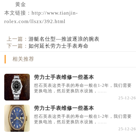
澳门特别行政区花地玛堂区关闸广场劳力士售后服务中心（需提前预约）
黄金
本文链接：http://www.tianjin-
澳门特别行政区花王堂区大三巴商圈劳力士售后服务中心（需提前预约）
rolex.com/llszx/392.html
澳门特别行政区嘉模堂区官也街劳力士售后服务中心（需提前预约）
澳门省路氹城市金光大道劳力士售后服务中心（需提前预约）
上一篇：
游艇名仕型—推波逐浪的腕表
澳门特别行政区望德堂区塔石广场劳力士售后服务中心（需提前预约）
下一篇：
如何延长劳力士手表寿命
福建省福州市晋安区竹屿路6号东二环泰禾广场2号楼5层509室劳力士售后服务中心（需提前预约）
福建省厦门市思明区湖滨东路95号万象城华润大厦B座11层1104室劳力士售后服务中心（需提前预约）
相关推荐
广东省潮州市潮安区新风路与潮汕路交汇处劳力士售后服务中心（需提前预约）
广东省广州市天河区天河路230号万菱汇国际中心A塔7层704室劳力士售后服务中心（需提前预约）
劳力士手表维修一些基本
想石英表这类手表的寿命一般在1-2年，我们需要
广东省广州市越秀区环市东路371-375号世界贸易中心大厦南塔15层1507室劳力士售后服务中心（需提前预约）
更换电池，然后更换防水设施，......
广东省河源市源城区越王大道劳力士售后服务中心（需提前预约）
25-12-26
广东省惠州市惠城区江北文昌一路7号华贸大厦（华贸天地）1座30层30-05室劳力士售后服务中心（需提前预约）
劳力士手表维修一些基本
广东省江门市蓬江区广场西路劳力士售后服务中心（需提前预约）
想石英表这类手表的寿命一般在1-2年，我们需要
广东省揭阳市榕城进贤门步行街劳力士售后服务中心（需提前预约）
更换电池，然后更换防水设施，......
25-12-26
广东省茂名市电白区水东街道迎宾大道劳力士售后服务中心（需提前预约）