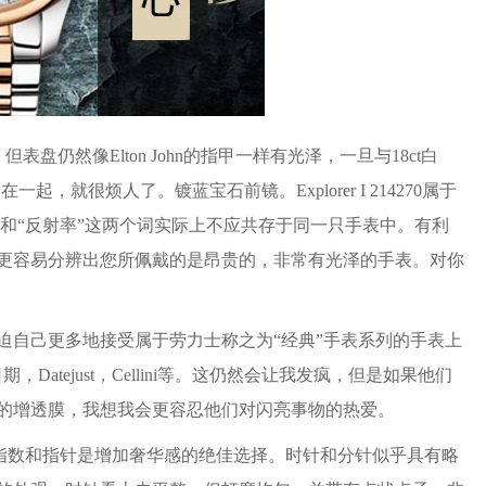
表盘仍然像Elton John的指甲一样有光泽，一旦与18ct白
，就很烦人了。镀蓝宝石前镜。Explorer I 214270属于
业”和“反射率”这两个词实际上不应共存于同一只手表中。有利
更容易分辨出您所佩戴的是昂贵的，非常有光泽的手表。对你
自己更多地接受属于劳力士称之为“经典”手表系列的手表上
，Datejust，Cellini等。这仍然会让我发疯，但是如果他们
的增透膜，我想我会更容忍他们对闪亮事物的热爱。
指数和指针是增加奢华感的绝佳选择。时针和分针似乎具有略