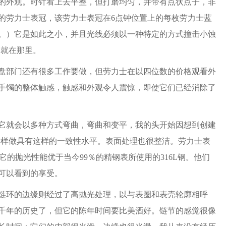
的外观。时针看上去平整，但打磨均匀，并带有点状点子，非
的劳力士表冠，该劳力士表冠在6点钟位置上的每枚劳力士蓝
。）它是如此之小，并且光线必须以一种特定的方式撞击小蚀
它就在那里。
部门还有很多工作要做，但劳力士在以四位数的价格观看外
手镯的整体触感，触感和外观令人震惊，即使它们已经消除了
就会以多种方式弯曲，弯曲和变平，我的头开始因想到创建
这样做具有这样的一致性水平。表面处理也很整洁。劳力士表
它的抛光性能优于当今99％的精钢表所使用的316L钢。他们
可以看到的享受。
环的边缘则经过了高抛光处理，以与表圈和表壳轮廓相呼
千年的历史了，但它的陈年时间要比美酒好。链节的感觉很像