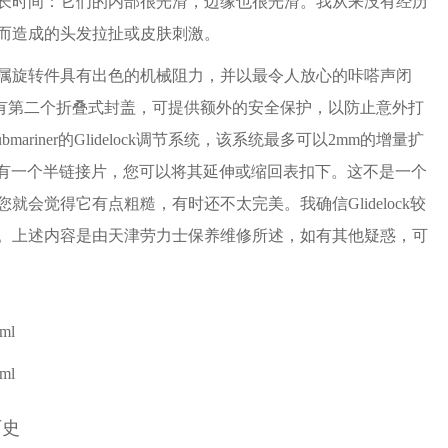
长时间：它们的内部很光滑，边缘也很光滑。我从来没有经历
而造成的头发拉扯或皮肤刺激。
旋转件具有出色的机械阻力，并以最令人放心的咔嗒声闭
，该安全扣具有第二个折叠式封盖，可提供额外的安全保护，以防止意外打
bmariner的Glidelock调节系统，该系统最多可以2mm的增量扩
该系统带有一个半链接片，您可以将其延伸或缩回表扣下。这不是一个
就会觉得它有点粗糙，有时还不太完美。我确信Glidelock较
r I上。上述内容是由天津劳力士保养维修所述，如有其他疑惑，可
tml
tml
历史