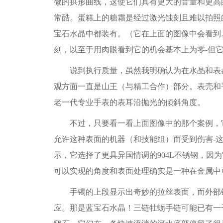
微的拱形曲线，这使它们具有更大的音量和更高
常酷。蛋糕上的糖霜是经过激光蚀刻且难以拍照
宝石水晶中都装有。（它在上面的图像中会看到
刻，以至于用肉眼看到它的机会基本上为零-但
说到执行质量，虽然我明确认为在水晶和表盘
观方面一直是山王（与精工合作）部分。表壳和
老一代专业手表的表耳沿抛光的倾斜角度。
不过，只要看一看上面图像中的那个案例，它
允许这种表面的机器（和技能组）而受到伤害-
示，它选择了更具异国情调的904L不锈钢，因为
可以实现的角度和表面处理确实是一种在金属中
手镯的上段显示出奇妙的拉丝表面，而外部链
应。那是蓝宝石水晶！三链牡蛎手链可能已有一