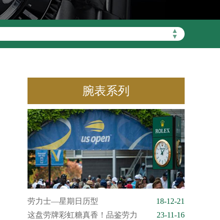
▲
▼
腕表系列
劳力士—星期日历型
18-12-21
这盘劳牌彩虹糖真香！品鉴劳力
23-11-16