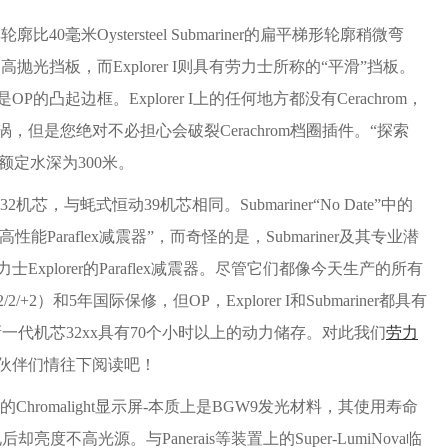
米Oystersteel Submariner的扁平梯形轮廓稍微弯
的高抛光挡板，而Explorer I则具有劳力士所称的“平滑”挡板。
起边框。Explorer I上的任何地方都没有Cerachrom，
但是您绝对不必担心会破裂Cerachrom档圈插件。“探索
额定水深为300米。
32机芯，与蚝式恒动39机芯相同。Submariner“No Date”中的
高性能Paraflex减震器”，而奇怪的是，Submariner及其专业潜
plorer的Paraflex减震器。尽管它们都像今天生产的所有
和5年国际保修，但OP，Explorer I和Submariner都具有
新一代机芯32xx具有70个小时以上的动力储存。对此我们
劳力
伙伴们情往下阅读吧！
色的Chromalight显示屏-本质上是BGW9发光材料，其使用寿命
后却亮度不高光源。与Panerais等装置上的Super-LumiNova临