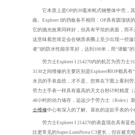
它本质上是OP的39毫米蚝式钢整体中壳，其轮廓比40毫
曲。Explorer I的挡板各不相同：OP具有圆顶状
它的抛光效果同样好，但具有平坦的表面，而不是OP的凸
这意味着您肯定会在钢质表圈上至少出现一些漩涡，
者”I的防水性能非常好，达到100米，而“潜艇”的
劳力士Explorer I 214270内的机芯为劳力士31
3130之间维修的主要区别是Explorer和OP都具有“
水员的手表血统，才不是。您将在下图上看到劳力士Ex
劳力士手表一样具有最高的天文台秒计时精度（2/2/+2）
48小时的动力储存，远远少于劳力士（Rolex）
士维修
中心有深入的了解。喜欢的这款手表的小
劳力士Explorer I 214270的表盘现在具有蓝
比更常见的Super-LumiNova C3更长，但在被充电