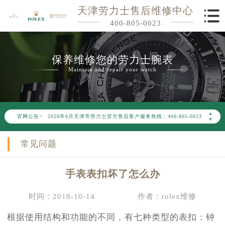
天津劳力士售后维修中心
400-805-0023
保养维修您的劳力士腕表
Maintain and repair your watch
2026年6月劳力士天津市售后服务网络优化升级公告
▲
官网公告>
2026年6月天津市劳力士官方售后客户服务热线：400-805-0023
▼
2026年6月劳力士售后服务中心最新网点地址：
常见问题
天津市和平区赤峰道136号天津国际金融中心写字楼26层2603室（需提前预约）
天津市和平区赤峰道136号天津国际金融中心26层2603室劳力士售后服务中心（需提前预约）
手表表扣坏了怎么办
节假日正常营业！
时间：2018-10-14
作者：rolex维修
根据使用结构和功能的不同，有七种类型的表扣：钟