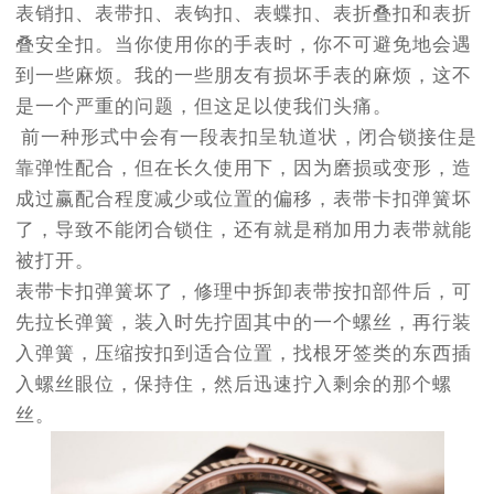
表销扣、表带扣、表钩扣、表蝶扣、表折叠扣和表折
叠安全扣。当你使用你的手表时，你不可避免地会遇
到一些麻烦。我的一些朋友有损坏手表的麻烦，这不
是一个严重的问题，但这足以使我们头痛。
前一种形式中会有一段表扣呈轨道状，闭合锁接住是
靠弹性配合，但在长久使用下，因为磨损或变形，造
成过赢配合程度减少或位置的偏移，表带卡扣弹簧坏
了，导致不能闭合锁住，还有就是稍加用力表带就能
被打开。
表带卡扣弹簧坏了，修理中拆卸表带按扣部件后，可
先拉长弹簧，装入时先拧固其中的一个螺丝，再行装
入弹簧，压缩按扣到适合位置，找根牙签类的东西插
入螺丝眼位，保持住，然后迅速拧入剩余的那个螺
丝。