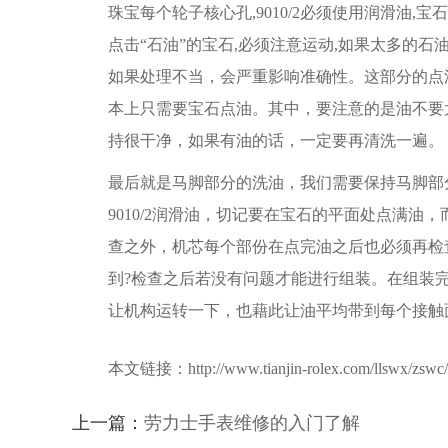
珠宝每个轮子核心孔,9010/2必须使用润滑油,
点击“石油”的宝石,必须注意运动,如果太多的
如果处理不当，会严重影响准确性。这部分的点油
本上只需要宝石点油。其中，要注意的是油不要
持很干净，如果有油的话，一定要再清洗一遍。
最后就是马脚部分的洗油，我们需要保持马脚部
9010/2润滑油，切记要在宝石的平面处点满
查之外，机芯每个部份在点完油之后也必须再检
到?检查之后若没有问题才能进行组装。在组装
让机构运转一下，也藉此让油平均带到每个接触
本文链接：http://www.tianjin-rolex.com/llswx/zswc/
上一篇：
劳力士手表维修的入门了解