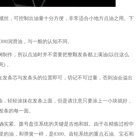
螺丝，可控制出油量十分方便，非常适合小地方点油之用。下
300润滑油，与一般的认知不同。
钢制作，所以点油时并不需要把整颗发条都上满油(以往这么
死)，
，点在发条芯与发条头的位置即可，切记不可过量，否则油会溢出
滑油，轻轻涂抹在发条上面，但是请注意只要涂上一小块就好，
发条的每一面。
确实紧。拨号盘弦系统的关键是吉他和鼓。由于在精炼过程中
的油，和弹簧一样，是8300。齿轮系统的重点石油、宝石和