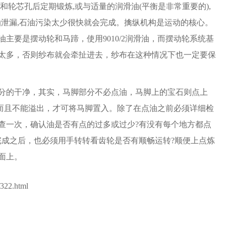
宝石和轮芯孔后定期锻炼,或与适量的润滑油(平衡是非常重要的),
石油泄漏,石油污染太少很快就会完成。擒纵机构是运动的核心。
主要是摆动轮和马蹄，使用9010/2润滑油，而摆动轮系统基
太多，否则纱布就会牵扯进去，纱布在这种情况下也一定要保
分的干净，其实，马脚部分不必点油，马脚上的宝石则点上
油，而且不能溢出，才可将马脚置入。除了在点油之前必须详细检
查一次，确认油是否有点的过多或过少?有没有每个地方都点
完成之后，也必须用手转转看齿轮是否有顺畅运转?顺便上点炼
面上。
322.html