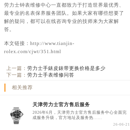
劳力士钟表维修中心一直都致力于打造世界最优秀、
最专业的名表保养服务团队。如果大家有哪些想要了
解的疑问，都可以在线咨询专业的技师来为大家解
答。
本文链接：http://www.tianjin-
rolex.com/cjwt/351.html
上一篇：
劳力士手錶皮錶带更换价格是多少
下一篇：
劳力士手表维修问答
相关推荐
天津劳力士官方售后服务
2026年6月，天津劳力士官方售后服务中心全面完
成服务升级，官方地址及服务热......
26-06-21