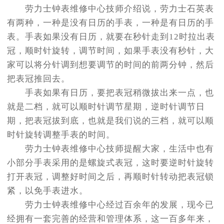
劳力士钟表维修中心技师介绍说，劳力士石英表
有两种，一种是没有日历的手表，一种是有日历的手
表。手表如果没有日历，就要在秒针走到12时拉出表
冠，顺时针旋转，调节时间，如果手表没有秒针，大
家可以将分针调到想要调节的时间的前两分钟，然后
把表冠推回去。
手表如果有日历，要把表冠稍微拔出来一点，也
就是二档，就可以顺时针调节星期，逆时针调节日
期，把表冠拔到底，也就是我们说的三档，就可以顺
时针旋转调整手表的时间。
劳力士钟表维修中心技师提醒大家，生活中也有
小部分手表采用的是螺旋式表冠，这时要逆时针旋转
打开表冠，调整好时间之后，再顺时针转动把表冠锁
紧，以免手表进水。
劳力士钟表维修中心经过百余年的发展，现今已
经拥有一套完善的经营和管理体系，这一百多年来，