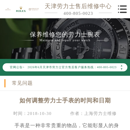
天津劳力士售后维修中心
400-805-0023
保养维修您的劳力士腕表
Maintain and repair your watch
2026年6月劳力士天津市售后服务网络优化升级公告
▲
官网公告>
2026年6月天津市劳力士官方售后客户服务热线：400-805-0023
▼
2026年6月劳力士售后服务中心最新网点地址：
常见问题
天津市和平区赤峰道136号天津国际金融中心写字楼26层2603室（需提前预约）
天津市和平区赤峰道136号天津国际金融中心26层2603室劳力士售后服务中心（需提前预约）
如何调整劳力士手表的时间和日期
节假日正常营业！
时间：2018-10-30
作者：上海劳力士维修
手表是一种非常贵重的物品，它能彰显人的身