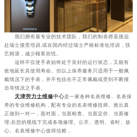
我们拥有最专业的技术团队，我们的制表师直接远
赴瑞士接受培训,或在国内经过瑞士严格标准化培训，技
艺精湛，减少顾客担忧。
这样不仅使手表始终处于良好的运行状态，又能有
效地延长其使用寿命。但以上保养服务只适用于一般佩
戴情况下的手表，并不包括在不正常佩戴或受到不断撞
击等情况之手表。
天津劳力士维修
中心
是一家各种名表维修、名表保
养的专业维修机构，配有专业的名表维修技师。推出真
正做到一对一，面对面，当面检查、当面定价、当面修
理;在您的视线下完成各项修理。公开、透明、省时、放
心。名表维修中心值得信赖，