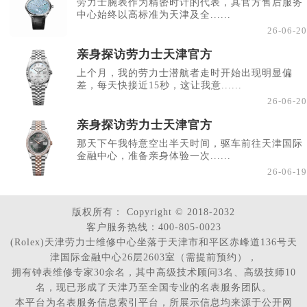
劳力士腕表作为精密时计的代表，其官方售后服务
中心始终以高标准为天津及全......
26-06-20
亲身探访劳力士天津官方
上个月，我的劳力士潜航者走时开始出现明显偏
差，每天快接近15秒，这让我意......
26-06-20
亲身探访劳力士天津官方
那天下午我特意空出半天时间，驱车前往天津国际
金融中心，准备亲身体验一次......
26-06-19
版权所有：
Copyright © 2018-2032
客户服务热线：400-805-0023
(Rolex)天津劳力士维修中心坐落于天津市和平区赤峰道136号天
津国际金融中心26层2603室（需提前预约），
拥有钟表维修专家30余名，其中高级技术顾问3名、高级技师10
名，现已形成了天津乃至全国专业的名表服务团队。
本平台为名表服务信息索引平台，所展示信息均来源于公开网