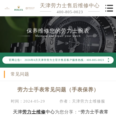
天津劳力士售后维修中心
400-805-0023
保养维修您的劳力士腕表
Maintain and repair your watch
2026年6月劳力士天津市售后服务网络优化升级公告
▲
官网公告>
2026年6月天津市劳力士官方售后客户服务热线：400-805-0023
▼
2026年6月劳力士售后服务中心最新网点地址：
常见问题
天津市和平区赤峰道136号天津国际金融中心写字楼26层2603室（需提前预约）
天津市和平区赤峰道136号天津国际金融中心26层2603室劳力士售后服务中心（需提前预约）
劳力士手表常见问题（手表保养）
节假日正常营业！
时间：2024-05-29
作者：天津劳力士维修服
天津
劳力士维修
中心
为您分享：“
劳力士手表常