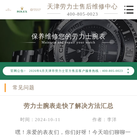
天津劳力士售后维修中心
400-805-0023
保养维修您的劳力士腕表
Maintain and repair your watch
2026年6月劳力士天津市售后服务网络优化升级公告
▲
官网公告>
2026年6月天津市劳力士官方售后客户服务热线：400-805-0023
▼
2026年6月劳力士售后服务中心最新网点地址：
常见问题
天津市和平区赤峰道136号天津国际金融中心写字楼26层2603室（需提前预约）
天津市和平区赤峰道136号天津国际金融中心26层2603室劳力士售后服务中心（需提前预约）
劳力士腕表走快了解决方法汇总
节假日正常营业！
时间：2024-10-11
作者：李洋
嘿！亲爱的表友们，你们好呀！今天咱们聊聊一