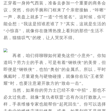
正穿着一身帅气西装，准备去参加一个重要的商务会
议，突然，你的手腕和门框来了个亲密接触，“咔嚓”
一声，表盘上就多了一道“个性签名”。这时候，你可
能会想：“我这是招谁惹谁了？”其实，这就是生活的
“小惊喜”，就像你在微博热搜上看到的那些“生活不
易，猫猫叹气”的梗，让人哭笑不得。
再者，咱们得聊聊如何避免这些“小意外”。你知
道吗？劳力士的手表，可是有着“钢铁侠”的美誉，但
即便是“钢铁侠”，也怕“奥创”的金属爪。所以，平时
佩戴时，尽量避免与硬物碰撞，就像你在玩“王者荣
耀”时，也要注意避开敌方的“致命一击”。
当然，如果你的劳力士已经不幸“中招”，那也不
必太过焦虑。就像“复仇者联盟”总有办法打败敌人一
样，手表维修专家也能帮你“起死回生”。你可以选择