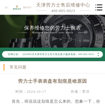
天津劳力士售后维修中心
400-805-0023
保养维修您的劳力士腕表
Maintain and repair your watch
2026年6月劳力士天津市售后服务网络优化升级公告
▲
官网公告>
2026年6月天津市劳力士官方售后客户服务热线：400-805-0023
▼
2026年6月劳力士售后服务中心最新网点地址：
常见问题
天津市和平区赤峰道136号天津国际金融中心写字楼26层2603室（需提前预约）
天津市和平区赤峰道136号天津国际金融中心26层2603室劳力士售后服务中心（需提前预约）
劳力士手表表盘有划痕是啥原因
节假日正常营业！
时间：2024-10-17
作者：李洋
首先，得说说这划痕是怎么来的。想象一下，你