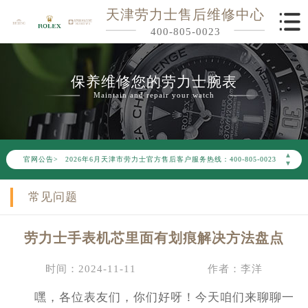
天津劳力士售后维修中心
400-805-0023
保养维修您的劳力士腕表
Maintain and repair your watch
2026年6月劳力士天津市售后服务网络优化升级公告
▲
官网公告>
2026年6月天津市劳力士官方售后客户服务热线：400-805-0023
▼
2026年6月劳力士售后服务中心最新网点地址：
常见问题
天津市和平区赤峰道136号天津国际金融中心写字楼26层2603室（需提前预约）
天津市和平区赤峰道136号天津国际金融中心26层2603室劳力士售后服务中心（需提前预约）
劳力士手表机芯里面有划痕解决方法盘点
节假日正常营业！
时间：2024-11-11
作者：李洋
嘿，各位表友们，你们好呀！今天咱们来聊聊一