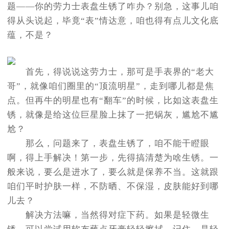
题——你的劳力士表盘生锈了咋办？别急，这事儿咱
得从头说起，毕竟“表”情达意，咱也得有点儿文化底
蕴，不是？
首先，得说说这劳力士，那可是手表界的“老大
哥”，就像咱们圈里的“顶流明星”，走到哪儿都是焦
点。但再牛的明星也有“翻车”的时候，比如这表盘生
锈，就像是给这位巨星脸上抹了一把锅灰，尴尬不尴
尬？
那么，问题来了，表盘生锈了，咱不能干瞪眼
啊，得上手解决！第一步，先得搞清楚为啥生锈。一
般来说，要么是进水了，要么就是保养不当。这就跟
咱们平时护肤一样，不防晒、不保湿，皮肤能好到哪
儿去？
解决方法嘛，当然得对症下药。如果是轻微生