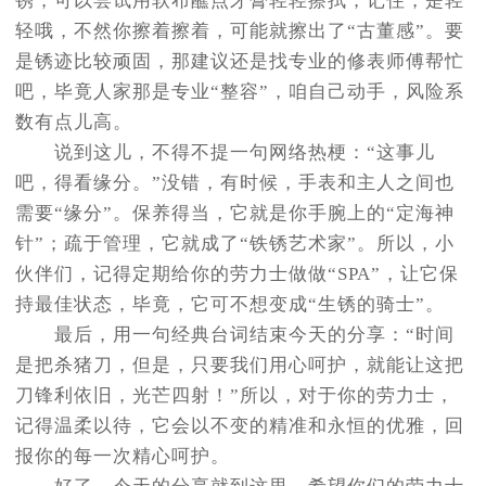
锈，可以尝试用软布蘸点牙膏轻轻擦拭，记住，是轻
轻哦，不然你擦着擦着，可能就擦出了“古董感”。要
是锈迹比较顽固，那建议还是找专业的修表师傅帮忙
吧，毕竟人家那是专业“整容”，咱自己动手，风险系
数有点儿高。
说到这儿，不得不提一句网络热梗：“这事儿
吧，得看缘分。”没错，有时候，手表和主人之间也
需要“缘分”。保养得当，它就是你手腕上的“定海神
针”；疏于管理，它就成了“铁锈艺术家”。所以，小
伙伴们，记得定期给你的劳力士做做“SPA”，让它保
持最佳状态，毕竟，它可不想变成“生锈的骑士”。
最后，用一句经典台词结束今天的分享：“时间
是把杀猪刀，但是，只要我们用心呵护，就能让这把
刀锋利依旧，光芒四射！”所以，对于你的劳力士，
记得温柔以待，它会以不变的精准和永恒的优雅，回
报你的每一次精心呵护。