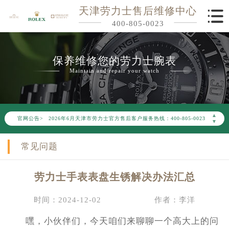
天津劳力士售后维修中心
400-805-0023
保养维修您的劳力士腕表
Maintain and repair your watch
2026年6月劳力士天津市售后服务网络优化升级公告
▲
官网公告>
2026年6月天津市劳力士官方售后客户服务热线：400-805-0023
▼
2026年6月劳力士售后服务中心最新网点地址：
常见问题
天津市和平区赤峰道136号天津国际金融中心写字楼26层2603室（需提前预约）
天津市和平区赤峰道136号天津国际金融中心26层2603室劳力士售后服务中心（需提前预约）
劳力士手表表盘生锈解决办法汇总
节假日正常营业！
时间：2024-12-02
作者：李洋
嘿，小伙伴们，今天咱们来聊聊一个高大上的问