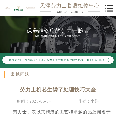
天津劳力士售后维修中心
400-805-0023
保养维修您的劳力士腕表
Maintain and repair your watch
2026年6月劳力士天津市售后服务网络优化升级公告
▲
官网公告>
2026年6月天津市劳力士官方售后客户服务热线：400-805-0023
▼
2026年6月劳力士售后服务中心最新网点地址：
常见问题
天津市和平区赤峰道136号天津国际金融中心写字楼26层2603室（需提前预约）
天津市和平区赤峰道136号天津国际金融中心26层2603室劳力士售后服务中心（需提前预约）
劳力士机芯生锈了处理技巧大全
节假日正常营业！
时间：2025-06-04
作者：李洋
劳力士手表以其精湛的工艺和卓越的品质闻名于