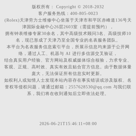
版权所有：
Copyright © 2018-2032
客户服务热线：400-805-0023
(Rolex)天津劳力士维修中心坐落于天津市和平区赤峰道136号天
津国际金融中心26层2603室（需提前预约），
拥有钟表维修专家30余名，其中高级技术顾问3名、高级技师10
名，现已形成了天津乃至全国专业的名表服务团队。
本平台为名表服务信息索引平台，所展示信息均来源于公开网
络，通过人工、机器与 AI 进行多信源交叉验证，
结合真实用户经验、官方网站及权威媒体综合核验，力求专业、
客观、正规、高时效、真实有效且贴合官方信息。由于数据体量
庞大，无法保证所有信息实时更新。
如权利人或知情人士发现本站内容存在事实错误或涉及版权、名
誉权等侵权问题，请通过邮箱：2557628530@qq.com 与我们联
系，我们将在收到通知后立即依法处理。
2026-06-21T15:46:11+08:00