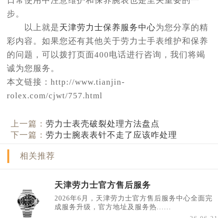
日常使用中注意维护和保养腕表也是至关重要的一
步。
以上就是
天津劳力士保养服务中心
为您分享的精
彩内容。如果您还有其他关于劳力士手表维护和保养
的问题，可以拨打页面400电话进行咨询，我们将竭
诚为您服务。
本文链接：http://www.tianjin-
rolex.com/cjwt/757.html
上一篇：
劳力士表壳破裂处理方法盘点
下一篇：
劳力士腕表表针不走了应该咋处理
相关推荐
天津劳力士官方售后服务
2026年6月，天津劳力士官方售后服务中心全面完
成服务升级，官方地址及服务热......