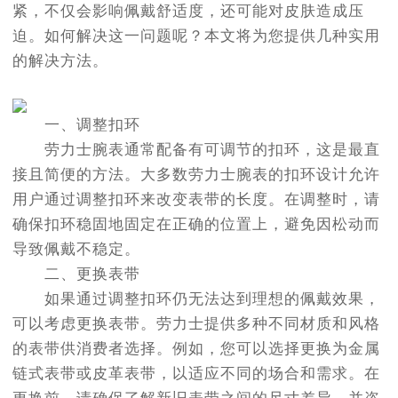
紧，不仅会影响佩戴舒适度，还可能对皮肤造成压
迫。如何解决这一问题呢？本文将为您提供几种实用
的解决方法。
一、调整扣环
劳力士腕表通常配备有可调节的扣环，这是最直
接且简便的方法。大多数劳力士腕表的扣环设计允许
用户通过调整扣环来改变表带的长度。在调整时，请
确保扣环稳固地固定在正确的位置上，避免因松动而
导致佩戴不稳定。
二、更换表带
如果通过调整扣环仍无法达到理想的佩戴效果，
可以考虑更换表带。劳力士提供多种不同材质和风格
的表带供消费者选择。例如，您可以选择更换为金属
链式表带或皮革表带，以适应不同的场合和需求。在