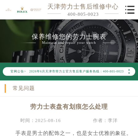
天津劳力士售后维修中心
400-805-0023
保养维修您的劳力士腕表
Maintain and repair your watch
2026年6月劳力士天津市售后服务网络优化升级公告
▲
官网公告>
2026年6月天津市劳力士官方售后客户服务热线：400-805-0023
▼
2026年6月劳力士售后服务中心最新网点地址：
常见问题
天津市和平区赤峰道136号天津国际金融中心写字楼26层2603室（需提前预约）
天津市和平区赤峰道136号天津国际金融中心26层2603室劳力士售后服务中心（需提前预约）
劳力士表盘有划痕怎么处理
节假日正常营业！
时间：2025-08-16
作者：李洋
手表是男士的配饰之一，也是女士优雅的象征。