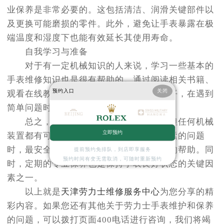
业保养是非常必要的。这包括清洁、润滑关键部件以
及更换可能磨损的零件。此外，避免让手表暴露在极
端温度和湿度下也能有效延长其使用寿命。
自我学习与准备
对于有一定机械知识的人来说，学习一些基本的
手表维修知识也是很有帮助的。通过阅读相关书籍、
预约入口
关闭
观看在线教程等途径来提高自己的技能水平，在遇到
简单问题时可以自行解决。
总之，劳力士手表虽然以精准著称，但任何机械
立即预约
装置都有可能出现故障。当遇到发条上不紧的问题
时，最安全和可靠的方法是寻求专业人士的帮助。同
提前预约免排队，到店即享服务
预约时间有变无需取消，可随时重新预约
时，定期的专业保养也是保持手表良好状态的关键因
素之一。
以上就是
天津劳力士维修服务中心
为您分享的精
彩内容。如果您还有其他关于劳力士手表维护和保养
的问题，可以拨打页面400电话进行咨询，我们将竭