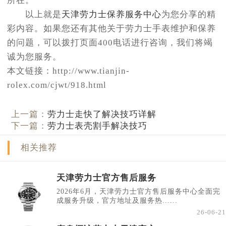
所在。
以上就是
天津劳力士保养服务中心
为您分享的精
彩内容。如果您还有其他关于劳力士手表维护和保养
的问题，可以拨打页面400电话进行咨询，我们将竭
诚为您服务。
本文链接：http://www.tianjin-
rolex.com/cjwt/918.html
上一篇：
劳力士走快了解决技巧详解
下一篇：
劳力士表壳割手解决技巧
相关推荐
天津劳力士官方售后服务
2026年6月，天津劳力士官方售后服务中心全面完
成服务升级，官方地址及服务热......
26-06-21