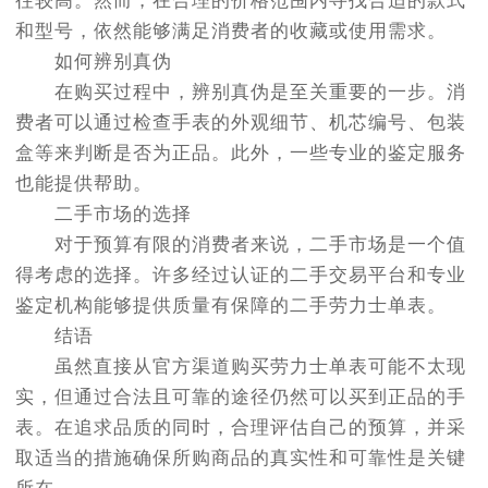
往较高。然而，在合理的价格范围内寻找合适的款式
和型号，依然能够满足消费者的收藏或使用需求。
如何辨别真伪
在购买过程中，辨别真伪是至关重要的一步。消
费者可以通过检查手表的外观细节、机芯编号、包装
盒等来判断是否为正品。此外，一些专业的鉴定服务
也能提供帮助。
二手市场的选择
对于预算有限的消费者来说，二手市场是一个值
得考虑的选择。许多经过认证的二手交易平台和专业
鉴定机构能够提供质量有保障的二手劳力士单表。
结语
虽然直接从官方渠道购买劳力士单表可能不太现
实，但通过合法且可靠的途径仍然可以买到正品的手
表。在追求品质的同时，合理评估自己的预算，并采
取适当的措施确保所购商品的真实性和可靠性是关键