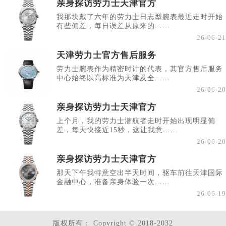
亲身探访劳力士天津官方
我那块戴了六年的劳力士日志型腕表最近走时开始
有些偏差，每日误差从原来的......
26-06-21
天津劳力士官方售后服务
劳力士腕表作为精密时计的代表，其官方售后服务
中心始终以高标准为天津及全......
26-06-20
亲身探访劳力士天津官方
上个月，我的劳力士潜航者走时开始出现明显偏
差，每天快接近15秒，这让我意......
26-06-20
亲身探访劳力士天津官方
那天下午我特意空出半天时间，驱车前往天津国际
金融中心，准备亲身体验一次......
26-06-19
版权所有：
Copyright © 2018-2032