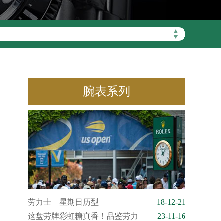
▲
▼
腕表系列
劳力士—星期日历型
18-12-21
这盘劳牌彩虹糖真香！品鉴劳力
23-11-16