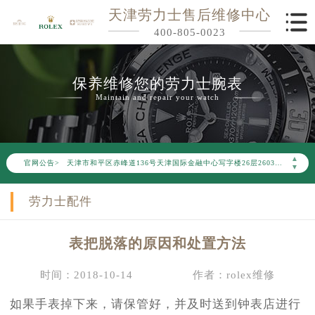
天津劳力士售后维修中心
400-805-0023
保养维修您的劳力士腕表
Maintain and repair your watch
2026年6月劳力士天津市售后服务网络优化升级公告
2026年6月天津市劳力士官方售后客户服务热线：400-805-0023
2026年6月劳力士售后服务中心最新网点地址：
▲
官网公告>
天津市和平区赤峰道136号天津国际金融中心写字楼26层2603室（需提前预约）
▼
天津市和平区赤峰道136号天津国际金融中心26层2603室劳力士售后服务中心（需提前预约）
劳力士配件
节假日正常营业！
表把脱落的原因和处置方法
时间：2018-10-14
作者：rolex维修
如果手表掉下来，请保管好，并及时送到钟表店进行