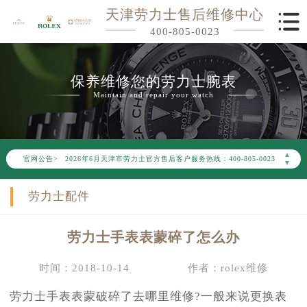
天津劳力士售后维修中心
400-805-0023
保养维修您的劳力士腕表
Maintain and repair your watch
2026年6月劳力士天津市售后服务网络优化升级公告
▲
官网公告>
2026年6月天津市劳力士官方售后客户服务热线：400-805-0023
▼
2026年6月劳力士售后服务中心最新网点地址：
劳力士配件
天津市和平区赤峰道136号天津国际金融中心写字楼26层2603室（需提前预约）
天津市和平区赤峰道136号天津国际金融中心26层2603室劳力士售后服务中心（需提前预约）
劳力士手表表蒙碎了怎么办
节假日正常营业！
时间：2018-10-14
作者：rolex维修
劳力士手表表蒙破碎了去哪里维修?一般来说更换表