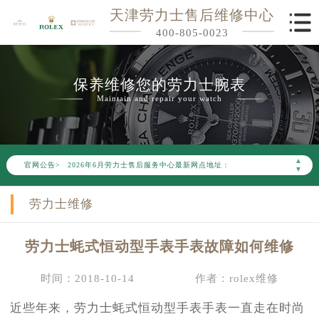
天津劳力士售后维修中心
400-805-0023
保养维修您的劳力士腕表
Maintain and repair your watch
2026年6月劳力士天津市售后服务网络优化升级公告
2026年6月天津市劳力士官方售后客户服务热线：400-805-0023
▲
官网公告>
2026年6月劳力士售后服务中心最新网点地址：
▼
天津市和平区赤峰道136号天津国际金融中心写字楼26层2603室（需提前预约）
劳力士维修
天津市和平区赤峰道136号天津国际金融中心26层2603室劳力士售后服务中心（需提前预约）
节假日正常营业！
劳力士蚝式恒动型手表手表故障如何维修
时间：2018-10-14
作者：rolex维修
近些年来，劳力士蚝式恒动型手表手表一直走在时尚