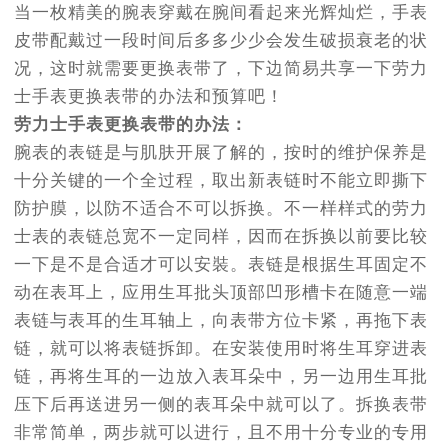
当一枚精美的腕表穿戴在腕间看起来光辉灿烂，手表
皮带配戴过一段时间后多多少少会发生破损衰老的状
况，这时就需要更换表带了，下边简易共享一下劳力
士手表更换表带的办法和预算吧！
劳力士手表更换表带的办法：
腕表的表链是与肌肤开展了解的，按时的维护保养是
十分关键的一个全过程，取出新表链时不能立即撕下
防护膜，以防不适合不可以拆换。不一样样式的劳力
士表的表链总宽不一定同样，因而在拆换以前要比较
一下是不是合适才可以安裝。表链是根据生耳固定不
动在表耳上，应用生耳批头顶部凹形槽卡在随意一端
表链与表耳的生耳轴上，向表带方位卡紧，再拖下表
链，就可以将表链拆卸。在安装使用时将生耳穿进表
链，再将生耳的一边放入表耳朵中，另一边用生耳批
压下后再送进另一侧的表耳朵中就可以了。拆换表带
非常简单，两步就可以进行，且不用十分专业的专用