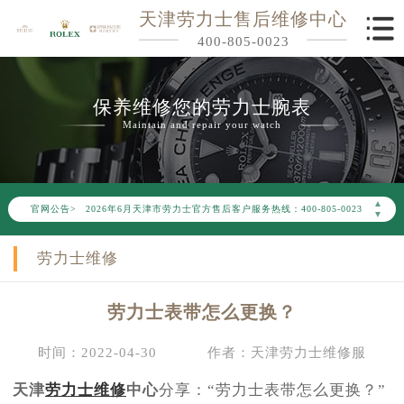
天津劳力士售后维修中心
400-805-0023
保养维修您的劳力士腕表
Maintain and repair your watch
2026年6月劳力士天津市售后服务网络优化升级公告
▲
官网公告>
2026年6月天津市劳力士官方售后客户服务热线：400-805-0023
▼
2026年6月劳力士售后服务中心最新网点地址：
劳力士维修
天津市和平区赤峰道136号天津国际金融中心写字楼26层2603室（需提前预约）
天津市和平区赤峰道136号天津国际金融中心26层2603室劳力士售后服务中心（需提前预约）
劳力士表带怎么更换？
节假日正常营业！
时间：2022-04-30
作者：天津劳力士维修服
天津
劳力士维修
中心
分享：“劳力士表带怎么更换？”