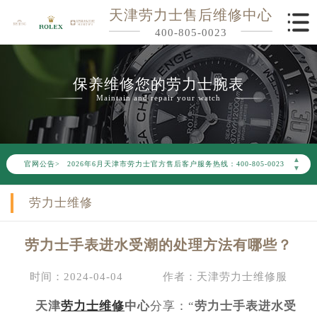
天津劳力士售后维修中心
400-805-0023
保养维修您的劳力士腕表
Maintain and repair your watch
2026年6月劳力士天津市售后服务网络优化升级公告
▲
官网公告>
2026年6月天津市劳力士官方售后客户服务热线：400-805-0023
▼
2026年6月劳力士售后服务中心最新网点地址：
劳力士维修
天津市和平区赤峰道136号天津国际金融中心写字楼26层2603室（需提前预约）
天津市和平区赤峰道136号天津国际金融中心26层2603室劳力士售后服务中心（需提前预约）
劳力士手表进水受潮的处理方法有哪些？
节假日正常营业！
时间：2024-04-04
作者：天津劳力士维修服
天津
劳力士维修
中心
分享：“
劳力士手表进水受