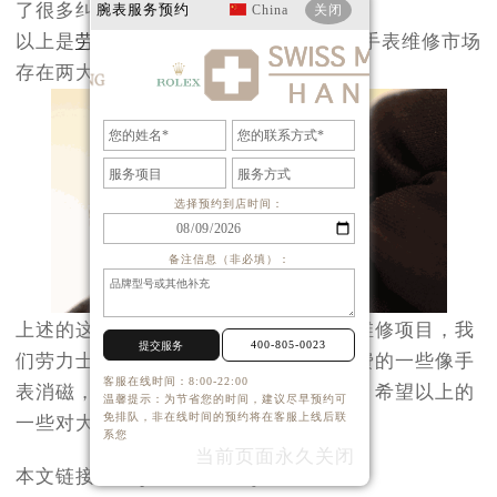
了很多纠纷。
腕表服务预约
China
关闭
以上是
劳力士维修
中心的特别提醒:高端手表维修市场
存在两大陷阱。
选择预约到店时间：
备注信息（非必填）：
上述的这些就是劳力士维修中心的一些维修项目，我
400-805-0023
提交服务
们劳力士维修中心将为广大顾客提供免费的一些像手
客服在线时间：8:00-22:00
表消磁，手表鉴定，等一些常规的检测，希望以上的
温馨提示：为节省您的时间，建议尽早预约可
免排队，非在线时间的预约将在客服上线后联
一些对大家有帮助。
系您
当前页面永久关闭
本文链接：http://www.tianjin-