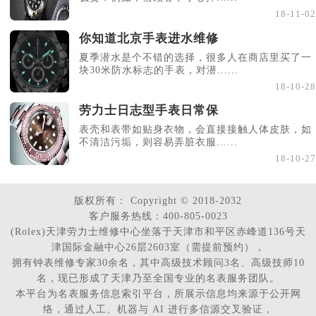
18-11-02
你知道北京手表进水维修
夏季潜水是个不错的选择，很多人在商店里买了一
块30米防水标志的手表，对潜......
18-10-28
劳力士日志型手表日常保
表壳和表带如贴身衣物，会直接接触人体皮肤，如
不清洁污垢，则容易弄脏衣服......
18-10-27
版权所有：
Copyright © 2018-2032
客户服务热线：400-805-0023
(Rolex)天津劳力士维修中心坐落于天津市和平区赤峰道136号天
津国际金融中心26层2603室（需提前预约），
拥有钟表维修专家30余名，其中高级技术顾问3名、高级技师10
名，现已形成了天津乃至全国专业的名表服务团队。
本平台为名表服务信息索引平台，所展示信息均来源于公开网
络，通过人工、机器与 AI 进行多信源交叉验证，